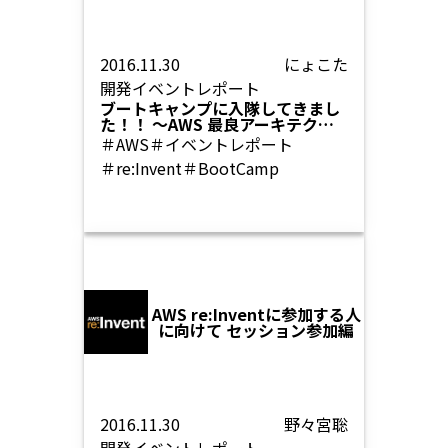
2016.11.30
にょこた
開発
イベントレポート
ブートキャンプに入隊してきまし
た！！ 〜AWS 最良アーキテクト
フレームワーク〜
＃AWS
＃イベントレポート
＃re:Invent
＃BootCamp
AWS re:Inventに参加する人
に向けて セッション参加編
2016.11.30
野々宮聡