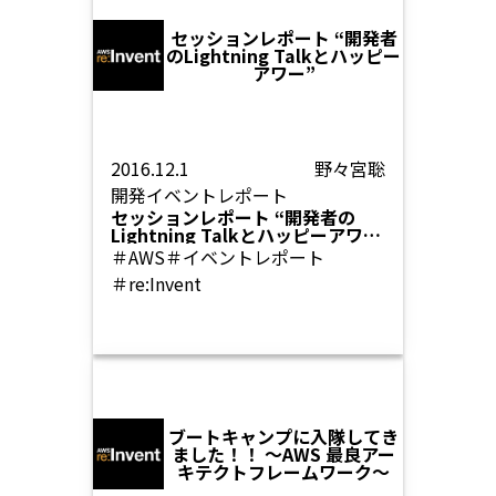
セッションレポート “開発者
のLightning Talkとハッピー
アワー”
2016.12.1
野々宮聡
開発
イベントレポート
セッションレポート “開発者の
Lightning Talkとハッピーアワ
ー”
＃AWS
＃イベントレポート
＃re:Invent
ブートキャンプに入隊してき
ました！！ 〜AWS 最良アー
キテクトフレームワーク〜