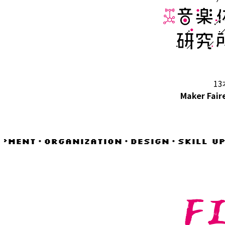
13
Maker Fair
MENT・ORGANIZATION・DESIGN・SKILL UP
F