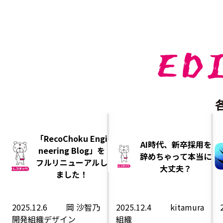
ED
「RecoChoku Engi
AI時代、新卒採用を
neering Blog」を
辞めちゃって本当に
フルリニューアルし
大丈夫？
ました！
2025.12.6
岡 沙智乃
2025.12.4
kitamura
開発
組織
デザイン
組織