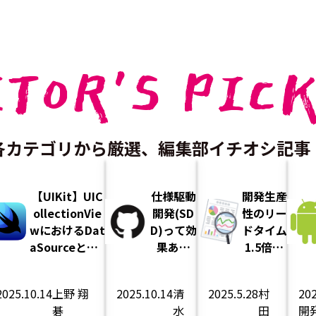
ITOR'S PICK
各カテゴリから厳選、編集部イチオシ記事
【UIKit】UIC
仕様駆動
開発生産
ollectionVie
開発(SD
性のリー
wにおけるDat
D)って効
ドタイム
aSourceとDel
果ある
1.5倍・
egateの役割
の？ Spe
デプロイ
c Kitを
頻度2
2025.10.14
上野 翔
2025.10.14
清
2025.5.28
村
202
使ってT
倍！実践
碁
水
田
開
ODOア
した開発