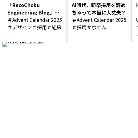
「RecoChoku
AI時代、新卒採用を辞め
Engineering Blog」を
ちゃって本当に大丈夫？
フルリニューアルしまし
＃Advent Calendar 2025
＃Advent Calendar 2025
た！
＃デザイン
＃採用
＃組織
＃採用
＃ポエム
＃UXデザイン
＃デザインリニューアル
＃EngineeringBlog
＃エンジニアブログ