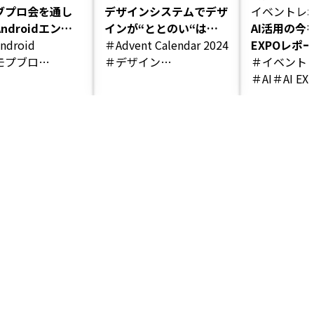
ブプロ会を通し
デザインシステムでデザ
イベントレ
ndroidエンジ
インが“ととのい“はじ
AI活用の今
アのスキル向上
ndroid
めた
＃Advent Calendar 2024
EXPOレポ
図ってみた
モプブロ
＃デザイン
＃イベント
スキルアップ
＃デザインシステム
＃AI
＃AI EX
＃デザイントークン