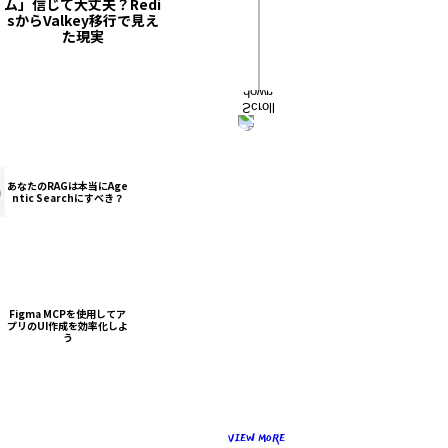
ム」信じて大丈夫？Redi
sからValkey移行で見え
た現実
あなたのRAGは本当にAge
ntic Searchにすべき？
Figma MCPを使用してア
プリのUI作成を効率化しよ
う
VIEW MORE