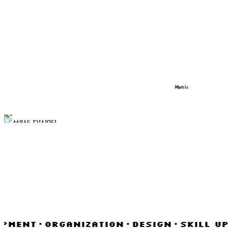
Music
MENT・ORGANIZATION・DESIGN・SKILL UP