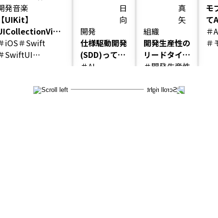
開発
音楽
日
真
モ
プリを作
生産性改
【UIKit】
向
矢
てA
ってみ
善施策の
UICollectionView
開発
組織
ニ
＃A
た。
振り返り
における
＃iOS
＃Swift
仕様駆動開発
開発生産性の
を
＃
DataSourceと
＃SwiftUI
(SDD)って効
リードタイム
＃
Delegateの役割
＃新卒研修
果あるの？
＃AI
1.5倍・デプ
＃開発生産性
Spec Kitを
＃Gemini CLI
ロイ頻度2
使ってTODO
＃Spec Kit
倍！実践した
アプリを作っ
開発生産性改
てみた。
善施策の振り
返り