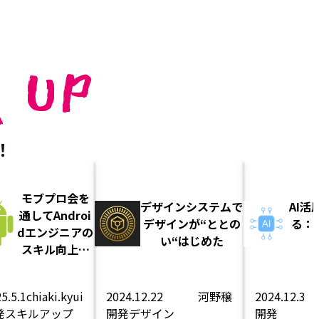
 UP
！
モブプロ会を
デザインシステムで
AI
通してAndroi
デザインが“ととの
る：
dエンジニアの
い“はじめた
スキル向上を
図ってみた
5.5.1
chiaki.kyui
2024.12.22
河野穣
2024.12.3
発
スキルアップ
開発
デザイン
開発