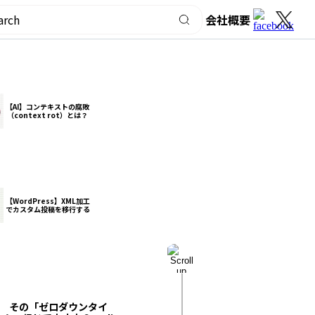
会社概要
チームで使われる単語を統
【Swift】CoreDataのデ
一するためのデザインシス
ータ保存の仕方がVRTを不
【AI】コンテキストの腐敗
テム(#2: 命名管理・OOUI
安定にしていた
（context rot）とは？
編)
【WordPress】XML加工
でカスタム投稿を移行する
その「ゼロダウンタイ