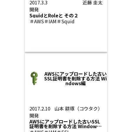
2017.3.3
近藤 圭太
開発
SquidとRoleと その２
＃AWS
＃IAM
＃Squid
AWSにアップロードした古い
SSL証明書を削除する方法 Wi
ndows編
2017.2.10
山本 耕琢（コウタク）
開発
AWSにアップロードした古いSSL
証明書を削除する方法 Windows
編