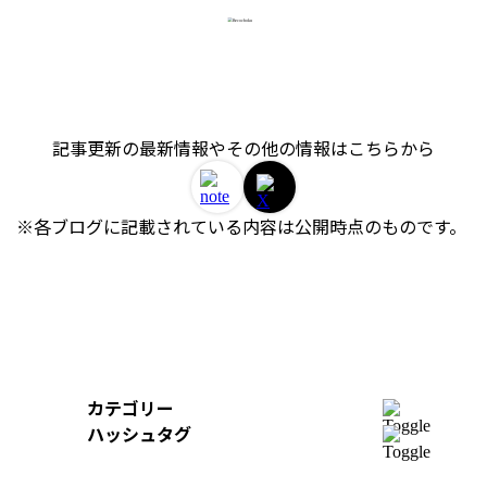
記事更新の最新情報やその他の情報はこちらから
※各ブログに記載されている内容は公開時点のものです。 
カテゴリー
開発
ハッシュタグ
組織
＃AWS
＃イベントレポート
＃iOS
デザイン
＃Swift
＃re:Invent
＃Python
＃AI