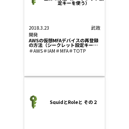
定キーを使う）
2018.3.23
武政
開発
AWSの仮想MFAデバイスの再登録
の方法（シークレット設定キーを
使う）
＃AWS
＃IAM
＃MFA
＃TOTP
SquidとRoleと その２