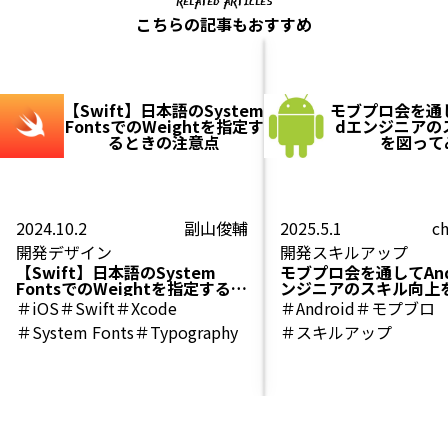
RELATED ARTICLES
こちらの記事もおすすめ
【Swift】日本語のSystem
モブプロ会を通して
FontsでのWeightを指定す
dエンジニアの
るときの注意点
を図って
2024.10.2
副山俊輔
2025.5.1
ch
開発
デザイン
開発
スキルアップ
【Swift】日本語のSystem
モブプロ会を通してAnd
FontsでのWeightを指定すると
ンジニアのスキル向上
きの注意点
みた
＃iOS
＃Swift
＃Xcode
＃Android
＃モプブロ
＃System Fonts
＃Typography
＃スキルアップ