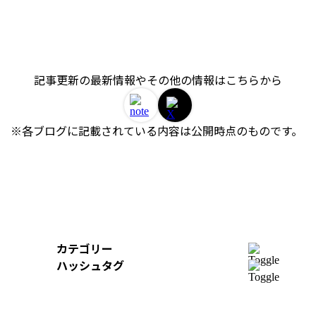
記事更新の最新情報やその他の情報はこちらから
※各ブログに記載されている内容は公開時点のものです。 
カテゴリー
開発
ハッシュタグ
組織
＃AWS
＃イベントレポート
＃iOS
デザイン
＃Swift
＃re:Invent
＃Python
＃AI
スキルアップ