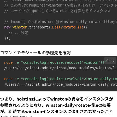
// この内部でrequire('winston')が実行されると同一ディレクトリ内に
// コード中でimportしているwinstonとは異なるインスタンス
// importしているwinstonにはwinston-daily-rotate-
new
winston
.
transports
.
DailyRotateFile
(
{
// ...設定
}
)
;
コマンドでモジュールの参照先を確認
Copy
node
-e
"console.log(require.resolve('winston'))"
/Users/
..
./aichat-admin/aichat/node_modules/winston/li
node
-e
"console.log(require.resolve('winston-daily-ro
/Users/
..
./aichat-admin/node_modules/winston-daily-rot
つまり、
hoistingによってwinstonの異なるインスタンスが
参照されるようになり、winston-daily-rotate-fileの拡張
が、期待するwinstonインスタンスに適用されなかった
こと