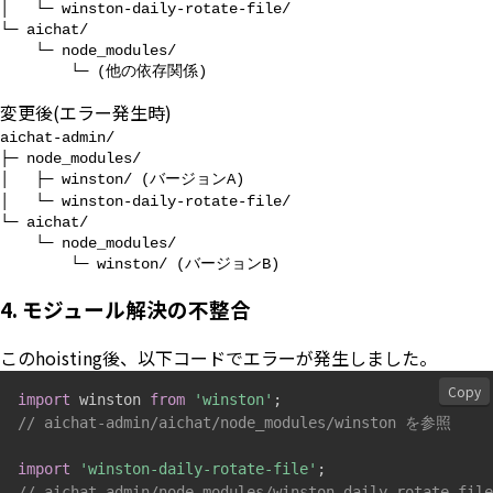
│   └─ winston-daily-rotate-file/

└─ aichat/

    └─ node_modules/

        └─ (他の依存関係)
変更後(エラー発生時)
aichat-admin/

├─ node_modules/

│   ├─ winston/ (バージョンA)

│   └─ winston-daily-rotate-file/

└─ aichat/

    └─ node_modules/

        └─ winston/ (バージョンB)
4. モジュール解決の不整合
このhoisting後、以下コードでエラーが発生しました。
Copy
import
 winston 
from
'winston'
;
// aichat-admin/aichat/node_modules/winston を参照
import
'winston-daily-rotate-file'
;
// aichat-admin/node_modules/winston-daily-rotate-f