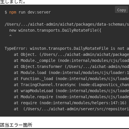
生しました。
Copy
$ 
npm
 run dev:server

/Users/
..
./aichat-admin/aichat/packages/data-schemas/s
  new winston.transports.DailyRotateFile
(
{
  ^

TypeError: winston.transports.DailyRotateFile is not a
    at Object. 
(
/Users/
..
./aichat-admin/aichat/package
    at Module._compile 
(
node:internal/modules/cjs/load
    at Object.transformer 
(
/Users/
..
./aichat-admin/nod
    at Module.load 
(
node:internal/modules/cjs/loader:1
    at Function._load 
(
node:internal/modules/cjs/loade
    at TracingChannel.traceSync 
(
node:diagnostics_chan
    at wrapModuleLoad 
(
node:internal/modules/cjs/load
    at Module.require 
(
node:internal/modules/cjs/loade
    at require 
(
node:internal/modules/helpers:147:16
)
    at  
(
/Users/
..
./aichat-admin/server/src/repositori
該当エラー箇所