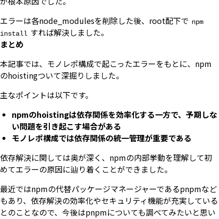
が根本原因でした。
エラーは各node_modulesを削除した後、root配下で
npm
すれば解決しました。
install
まとめ
本記事では、モノレポ構成で起こったエラーをもとに、npm
のhoistingついて深掘りしました。
主なポイントは以下です。
npmのhoistingは依存関係を効率化する一方で、予期しな
い問題を引き起こす場合がある
モノレポ構成では依存関係の統一管理が重要である
依存解決に関しては奥が深く、npmの内部挙動を理解して初
めてエラーの原因に辿り着くことができました。
最近ではnpmの代替パッケージマネージャーであるpnpmなど
もあり、依存解決の効率化やセキュリティ機能が充実している
とのことなので、今後はpnpmについても調べてみたいと思い