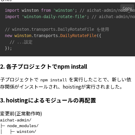
Copy
import
 winston 
from
'winston'
;
// aichat-admin/node_
import
'winston-daily-rotate-file'
;
// aichat-admin/n
// winston.transports.DailyRotateFile を使用
new
winston
.
transports
.
DailyRotateFile
(
{
// ...設定
}
)
;
2. 各子プロジェクトでnpm install
子プロジェクトで
を実行したことで、新しい依
npm install
存関係がインストールされ、hoistingが実行されました。
3. hoistingによるモジュールの再配置
変更前(正常動作時)
aichat-admin/

├─ node_modules/

│   ├─ winston/
