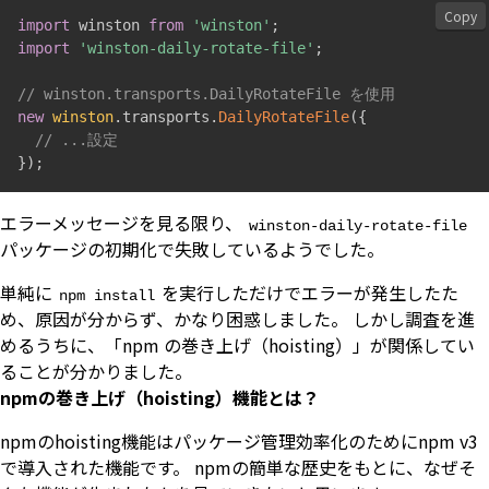
Copy
import
 winston 
from
'winston'
;
import
'winston-daily-rotate-file'
;
// winston.transports.DailyRotateFile を使用
new
winston
.
transports
.
DailyRotateFile
(
{
// ...設定
}
)
;
エラーメッセージを見る限り、
winston-daily-rotate-file
パッケージの初期化で失敗しているようでした。
単純に
を実行しただけでエラーが発生したた
npm install
め、原因が分からず、かなり困惑しました。 しかし調査を進
めるうちに、「npm の巻き上げ（hoisting）」が関係してい
ることが分かりました。
npmの巻き上げ（hoisting）機能とは？
npmのhoisting機能はパッケージ管理効率化のためにnpm v3
で導入された機能です。 npmの簡単な歴史をもとに、なぜそ