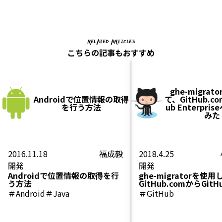
RELATED ARTICLES
こちらの記事もおすすめ
ghe-migra
Androidで位置情報の取得
て、GitHub.c
を行う方法
ub Enterpr
みた
2016.11.18
福成毅
2018.4.25
開発
開発
Androidで位置情報の取得を行
ghe-migratorを使
う方法
GitHub.comからGitH
Enterpriseへ移行し
＃Android
＃Java
＃GitHub