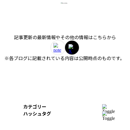
記事更新の最新情報やその他の情報はこちらから
※各ブログに記載されている内容は公開時点のものです。 
カテゴリー
開発
ハッシュタグ
組織
＃AWS
＃イベントレポート
＃iOS
デザイン
＃Swift
＃re:Invent
＃Python
＃AI