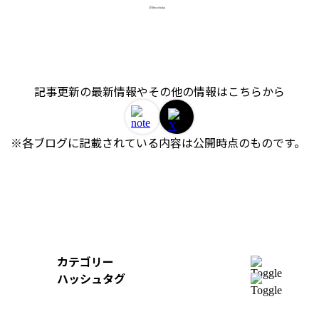
記事更新の最新情報やその他の情報はこちらから
※各ブログに記載されている内容は公開時点のものです。 
カテゴリー
開発
ハッシュタグ
組織
＃AWS
＃イベントレポート
＃iOS
デザイン
＃Swift
＃re:Invent
＃Python
＃AI