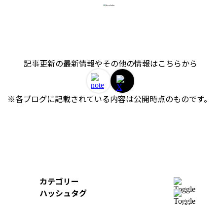
記事更新の最新情報やその他の情報はこちらから
※各ブログに記載されている内容は公開時点のものです。 
カテゴリー
開発
ハッシュタグ
組織
＃AWS
＃イベントレポート
＃iOS
デザイン
＃Swift
＃re:Invent
＃Python
＃AI