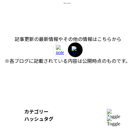
記事更新の最新情報やその他の情報はこちらから
※各ブログに記載されている内容は公開時点のものです。 
カテゴリー
開発
ハッシュタグ
組織
＃AWS
＃イベントレポート
＃iOS
デザイン
＃Swift
＃re:Invent
＃Python
＃AI