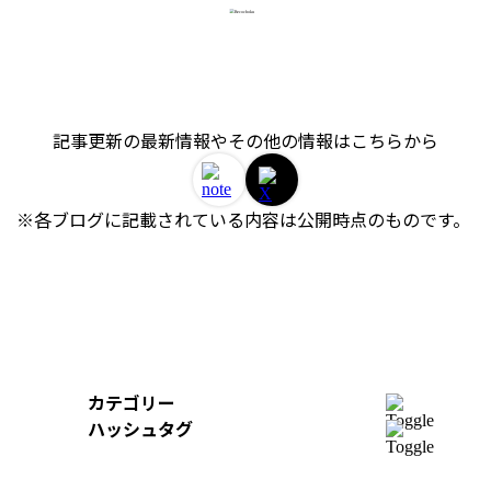
記事更新の最新情報やその他の情報はこちらから
※各ブログに記載されている内容は公開時点のものです。 
カテゴリー
開発
ハッシュタグ
組織
＃AWS
＃イベントレポート
＃iOS
デザイン
＃Swift
＃re:Invent
＃Python
＃AI