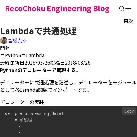
RecoChoku Engineering Blog
目次
Lambdaで共通処理
高橋克幸
開発
＃Python
＃Lambda
最終更新日2018/03/26
投稿日2018/03/26
Pythonのデコレーターで実現する。
デコレーターに共通処理を記述し、デコレーターをモジュール
として各Lambda関数でインポートする。
デコレーターの実装
Copy
def pre_processing(data):

    # 前処理

     ・

     ・
