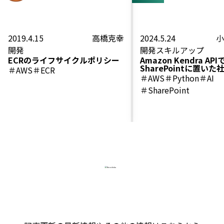
2019.4.15
高橋克幸
2024.5.24
小
開発
開発
スキルアップ
ECRのライフサイクルポリシー
Amazon Kendra API
SharePointに置い
＃AWS
＃ECR
ュメントを検索する
＃AWS
＃Python
＃AI
＃SharePoint