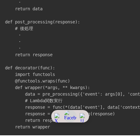
     ・

    return data

def post_processing(response):

    # 後処理

     ・

     ・

     ・

    return response

def decorator(func):

    import functools

    @functools.wraps(func)

    def wrapper(*args, ** kwargs):

        data = pre_processing({'event': args[0], 'cont
        # Lambda関数実行

        response = func(*(data['event'], data['context
        response = post_processing(response)

        return response
