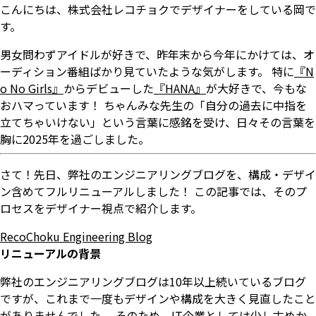
こんにちは、株式会社レコチョクでデザイナーをしている岡で
す。
男女問わずアイドルが好きで、昨年末から今年にかけては、オ
ーディション番組ばかり見ていたような気がします。 特に
『N
o No Girls』
からデビューした
『HANA』
が大好きで、今もな
おハマっています！ ちゃんみな先生の「自分の過去に中指を
立てちゃいけない」という言葉に感銘を受け、日々その言葉を
胸に2025年を過ごしました。
さて！先日、弊社のエンジニアリングブログを、構成・デザイ
ン含めてフルリニューアルしました！ この記事では、そのプ
ロセスをデザイナー視点で紹介します。
RecoChoku Engineering Blog
リニューアルの背景
弊社のエンジニアリングブログは10年以上続いているブログ
ですが、これまで一度もデザインや構成を大きく見直したこと
がありませんでした。 そのため、IT企業としては少し古めか