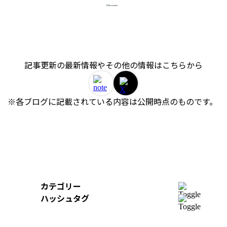
記事更新の最新情報やその他の情報はこちらから
※各ブログに記載されている内容は公開時点のものです。 
カテゴリー
開発
ハッシュタグ
組織
＃AWS
＃イベントレポート
＃iOS
デザイン
＃Swift
＃re:Invent
＃Python
＃AI