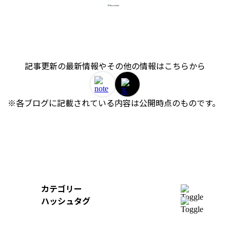
記事更新の最新情報やその他の情報はこちらから
※各ブログに記載されている内容は公開時点のものです。 
カテゴリー
開発
ハッシュタグ
組織
＃AWS
＃イベントレポート
＃iOS
デザイン
＃Swift
＃re:Invent
＃Python
＃AI