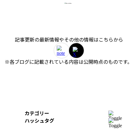
記事更新の最新情報やその他の情報はこちらから
※各ブログに記載されている内容は公開時点のものです。 
カテゴリー
開発
ハッシュタグ
組織
＃AWS
＃イベントレポート
＃iOS
デザイン
＃Swift
＃re:Invent
＃Python
＃AI