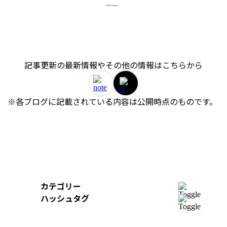
記事更新の最新情報やその他の情報はこちらから
※各ブログに記載されている内容は公開時点のものです。 
カテゴリー
開発
ハッシュタグ
組織
＃AWS
＃イベントレポート
＃iOS
デザイン
＃Swift
＃re:Invent
＃Python
＃AI