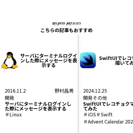
RELATED ARTICLES
こちらの記事もおすすめ
サーバにターミナルログイ
SwiftUIでレ
ンした際にメッセージを表
描いて
示する
2016.11.2
野村昌男
2024.12.25
開発
開発
その他
サーバにターミナルログインし
SwiftUIでレコチョ
た際にメッセージを表示する
てみた
＃Linux
＃iOS
＃Swift
＃Advent Calendar 20
＃SwiftUI
＃レコチョ