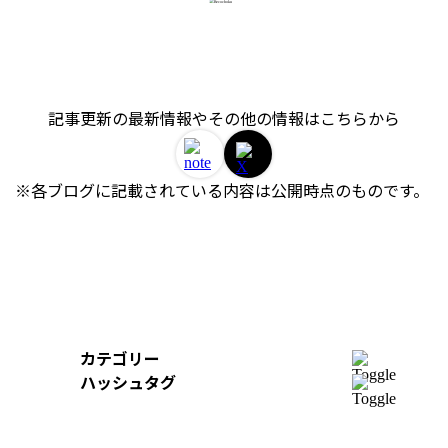
記事更新の最新情報やその他の情報はこちらから
※各ブログに記載されている内容は公開時点のものです。 
カテゴリー
開発
ハッシュタグ
組織
＃AWS
＃イベントレポート
＃iOS
デザイン
＃Swift
＃re:Invent
＃Python
＃AI
スキルアップ