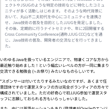
ェクトやJSUGのような特定の技術などに特化したコミュ
ニティが多く活動しはじめます。 そのような時代背景に
おいて、丸山不二夫初代を中心にコミュニティを連携さ
せ、Java技術の普及を目的としたJJUGを発足しました。
その後、定期的に行うナイトセミナや、年に2回開催する
Cross Community Conference(通称JJUG CCC)などを通
じ、Java技術の普及、開発者の交流などを行ってきまし
た。
いわゆるJavaを扱っているエンジニアで、物凄くコアな方から
最近触り始めました！という幅広いレベルの方が一同に集まり
交流できる勉強会 (≒お祭り) みたいなものらしいです。
*スポンサーは付いてたりするみたいなのですが、あくまで任
意団体ですので運営スタッフの方は完全ボランティアの方々で
構成されていました。ただの好奇心で初JJUG参加で運営スタ
ッフに志願しておられる方もいらっしゃいました。
また、中には英語セッションもあり (登壇者がOracleのエンジ