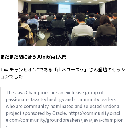
まだまだ間に合うJUnit(再)入門
Javaチャンピオン*である「山本ユースケ」さん登壇のセッシ
ョンでした
The Java Champions are an exclusive group of
passionate Java technology and community leaders
who are community-nominated and selected under a
project sponsored by Oracle.
https://community.oracl
e.com/community/groundbreakers/java/java-champion
s