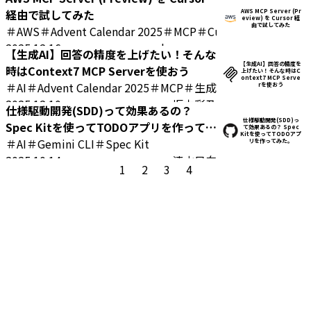
経由で試してみた
AWS MCP Server (Pr
eview) を Cursor 経
由で試してみた
＃AWS
＃Advent Calendar 2025
＃MCP
＃Cursor
＃AWS MCP S
2025.12.16
sho.yamane
【生成AI】回答の精度を上げたい！そんな
【生成AI】回答の精度を
時はContext7 MCP Serverを使おう
上げたい！そんな時はC
ontext7 MCP Serve
＃AI
＃Advent Calendar 2025
＃MCP
＃生成AI
rを使おう
2025.12.10
坂本彩乃
仕様駆動開発(SDD)って効果あるの？
仕様駆動開発(SDD)っ
Spec Kitを使ってTODOアプリを作ってみ
て効果あるの？ Spec
Kitを使ってTODOアプ
た。
＃AI
＃Gemini CLI
＃Spec Kit
リを作ってみた。
2025.10.14
清水日向
1
2
3
4