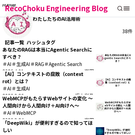
RecoChoku Engineering Blog
FEATURE
わたしたちのAI活用術
38件
記事一覧
ハッシュタグ
あなたのRAGは本当にAgentic Searchに
すべき？
あなたのRAGは本当にA
gentic Searchにすべ
き？
＃AI
＃生成AI
＃RAG
＃Agentic Search
2026.4.01
岩田
【AI】コンテキストの腐敗（context
rot）とは？
【AI】コンテキストの腐
敗（context rot）と
は？
＃AI
＃生成AI
2026.3.26
坂本彩乃
WebMCPがもたらすWebサイトの変化 〜
WebMCPがもたらすW
人間向けから人間向け＋AI向けへ〜
ebサイトの変化 〜人間
向けから人間向け＋AI向
＃AI
＃WebMCP
けへ〜
2026.3.24
岩田
「DeepWiki」が便利すぎるので知ってほ
しい
「DeepWiki」が便利
すぎるので知ってほしい